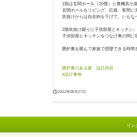
1階は玄関ホール（20畳）と農機具小
玄関ホールをリビング、応接、客間に
吹抜けからは自在鉤を下げて、いもな
2階吹抜け廻りに子供部屋とキッチン
子供部屋とキッチンをつなげ奥の間に
囲炉裏を囲んで家族で団欒できる時間
囲炉裏のある家 設計内容
#設計事例
2022年08月27日
リン