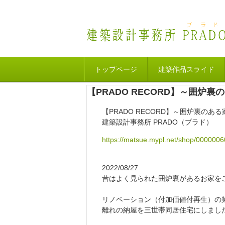
トップページ
建築作品スライド
【PRADO RECORD】～囲炉裏
【PRADO RECORD】～囲炉裏のある
建築設計事務所 PRADO（プラド）
https://matsue.mypl.net/shop/00000
2022/08/27
昔はよく見られた囲炉裏があるお家を
リノベーション（付加価値付再生）の
離れの納屋を三世帯同居住宅にしまし