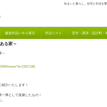
住まいと暮らし、住宅と生活を豊
建築作品パネル展示
作品リスト
見学・講演・設計料・
のある家～
家～
060589/news?d=2307186
ご紹介いたします！
第一弾として改築したもの！
た。